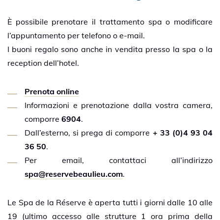
Camera
È possibile prenotare il trattamento spa o modificare
l’appuntamento per telefono o e-mail.
I buoni regalo sono anche in vendita presso la spa o la
Le
reception dell’hotel.
Restaurant
Prenota online
des Rois
Informazioni e prenotazione dalla vostra camera,
La Table de
comporre
6904
.
Julien
Dall’esterno, si prega di comporre
+ 33 (0)4 93 04
36 50
.
Le Vent
Per email, contattaci all’indirizzo
Debout
spa@reservebeaulieu.com
.
Le Spa de la Réserve è aperta tutti i giorni dalle 10 alle
La Spa La
19 (ultimo accesso alle strutture 1 ora prima della