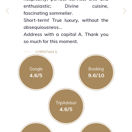
enthusiastic; Divine cuisine,
fascinating sommelier.
Short-term! True luxury, without the
obsequiousness...
Address with a capital A. Thank you
so much for this moment.
CHRISTIAN S.
Google
Booking
4.6/5
9.6/10
TripAdvisor
4.6/5