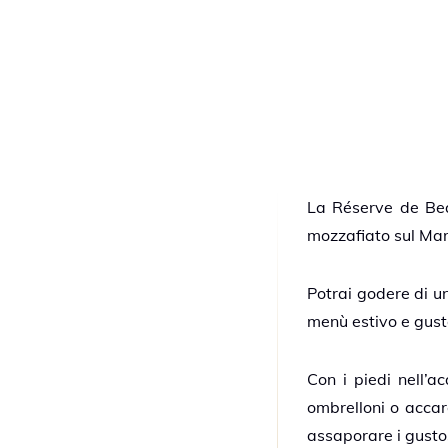
MENU
La Réserve de Beau
mozzafiato sul Ma
Potrai godere di u
menù estivo e gu
Con i piedi nell’a
ombrelloni o accare
assaporare i gustosi