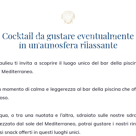
Cocktail da gustare eventualmente
in un'atmosfera rilassante
lieu ti invita a scoprire il luogo unico del bar della pisci
r Mediterraneo.
CHIUDERE
n momento di calma e leggerezza al bar della piscina che offr
stoso.
cqua, o tra una nuotata e l’altra, sdraiato sulle nostre sdra
zzato dal sole del Mediterraneo, potrai gustare i nostri rin
 snack offerti in questi luoghi unici.