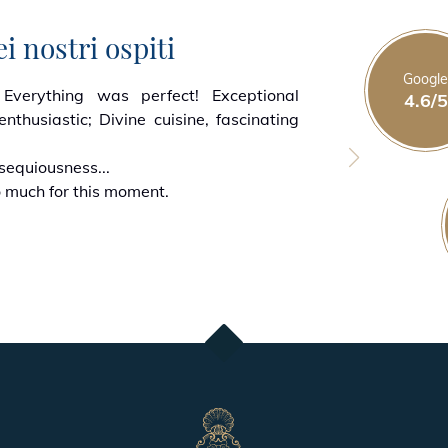
i nostri ospiti
reservation@reservebeaulieu.c
Le Restauran
Googl
La Table de 
] Everything was perfect! Exceptional
What 
4.6/5
enthusiastic; Divine cuisine, fascinating
every
Le Vent Debo
A very
sequiousness...
your 
o much for this moment.
La Spa La Pra
P
Seminario
S
♦