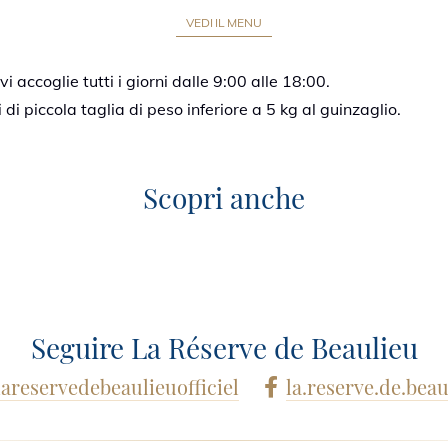
VEDI IL MENU
 vi accoglie tutti i giorni dalle 9:00 alle 18:00.
i piccola taglia di peso inferiore a 5 kg al guinzaglio.
 Rois
La Table 
Scopri anche
Seguire La Réserve de Beaulieu
La Réserve de Beaulieu
5, boulevard du Maréchal Lecler
lareservedebeaulieuofficiel
la.reserve.de.beau
06310 Beaulieu-sur-Mer - Fran
Prenotate la
+33(0)4 93 01 00 01