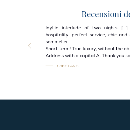
Recensioni de
e of its
Idyllic interlude of two nights [...
rgetting
hospitality; perfect service, chic and 
y stay!
sommelier.
Short-term! True luxury, without the ob
Address with a capital A. Thank you s
CHRISTIAN S.